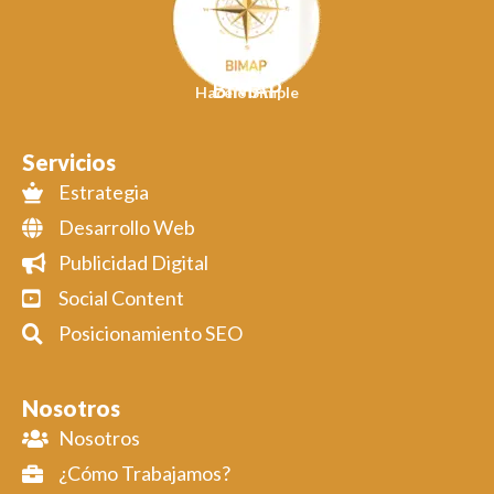
BIMAP
Hacelo Simple
Servicios
Estrategia
Desarrollo Web
Publicidad Digital
Social Content
Posicionamiento SEO
Nosotros
Nosotros
¿Cómo Trabajamos?