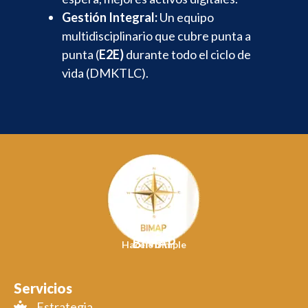
Gestión Integral:
Un equipo
multidisciplinario que cubre punta a
punta (
E2E)
durante
todo el ciclo de
vida (DMKTLC).
BIMAP
Hacelo Simple
Servicios
Estrategia