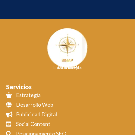
BIMAP
Hacelo Simple
Servicios
Estrategia
Desarrollo Web
Publicidad Digital
Social Content
Posicionamiento SEO