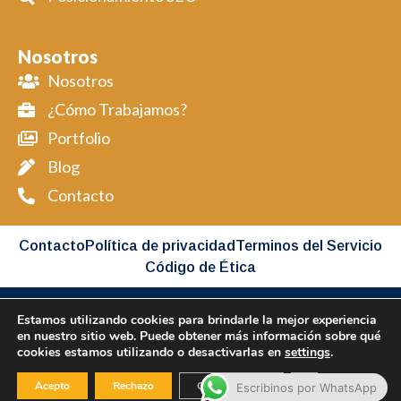
Nosotros
Nosotros
¿Cómo Trabajamos?
Portfolio
Blog
Contacto
Contacto
Política de privacidad
Terminos del Servicio
Código de Ética
Estamos utilizando cookies para brindarle la mejor experiencia
Copyright BIMAP © 2026 All Rights Reserved
en nuestro sitio web. Puede obtener más información sobre qué
cookies estamos utilizando o desactivarlas en
settings
.
Desarollado por BIMAP
Cerrar el banner
Acepto
Rechazo
Configuración
Escribinos por WhatsApp