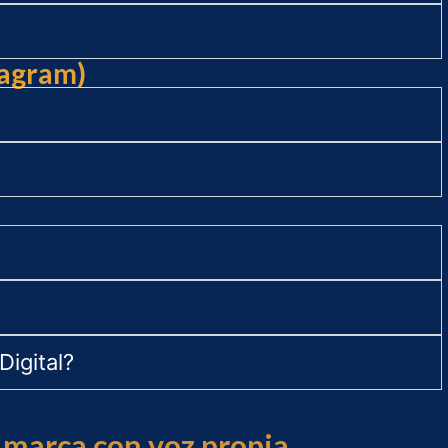
tagram)
Digital?
u marca con voz propia