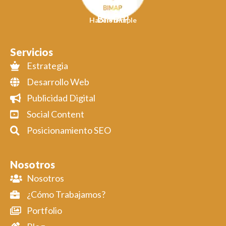
BIMAP
Hacelo Simple
Servicios
Estrategia
Desarrollo Web
Publicidad Digital
Social Content
Posicionamiento SEO
Nosotros
Nosotros
¿Cómo Trabajamos?
Portfolio