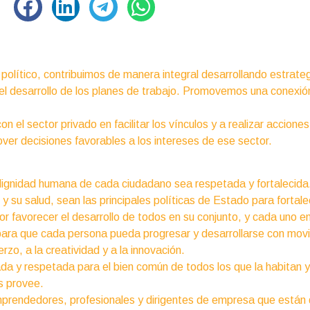
político, contribuimos de manera integral desarrollando estrate
el desarrollo de los planes de trabajo. Promovemos una conexión
 el sector privado en facilitar los vínculos y a realizar acciones d
ver decisiones favorables a los intereses de ese sector.
la dignidad humana de cada ciudadano sea respetada y fortalecida
y su salud, sean las principales políticas de Estado para fortalec
r favorecer el desarrollo de todos en su conjunto, y cada uno en
ara que cada persona pueda progresar y desarrollarse con movil
rzo, a la creatividad y a la innovación.
da y respetada para el bien común de todos los que la habitan y
s provee.
mprendedores, profesionales y dirigentes de empresa que están d