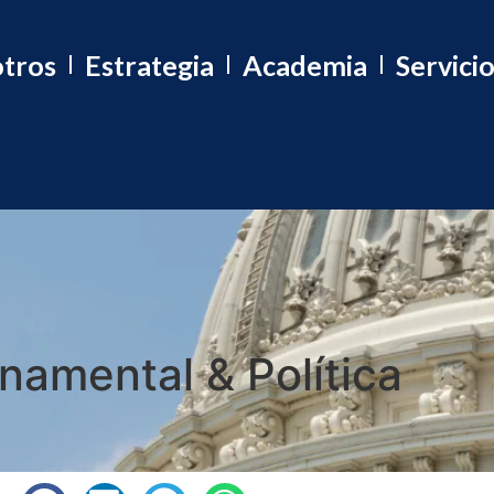
tros
Estrategia
Academia
Servici
namental & Política