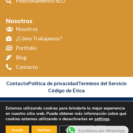
Posicionamiento SEO
Nosotros
Nosotros
¿Cómo Trabajamos?
Portfolio
Blog
Contacto
Contacto
Política de privacidad
Terminos del Servicio
Código de Ética
Estamos utilizando cookies para brindarle la mejor experiencia
Copyright BIMAP © 2026 All Rights Reserved
en nuestro sitio web. Puede obtener más información sobre qué
cookies estamos utilizando o desactivarlas en
settings
.
Desarollado por BIMAP
Cerrar el banner
Acepto
Rechazo
Configuración
Escribinos por WhatsApp