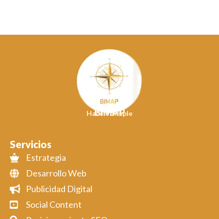
BIMAP
Hacelo Simple
Servicios
Estrategia
Desarrollo Web
Publicidad Digital
Social Content