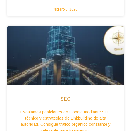
febrero 6, 2026
SEO
Escalamos posiciones en Google mediante SEO
técnico y estrategias de Linkbuilding de alta
autoridad. Consigue tráfico orgánico constante y
relevante para tu negocio.