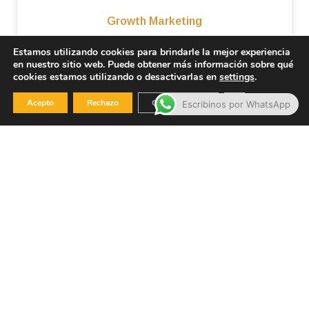
Growth Marketing
Estamos utilizando cookies para brindarle la mejor experiencia
Acelerá el crecimiento de tu negocio con Growth
en nuestro sitio web. Puede obtener más información sobre qué
Marketing. Optimizamos todo tu embudo de ventas
cookies estamos utilizando o desactivarlas en
settings
.
mediante datos y experimentos para maximizar tu
facturación y retención.
Cerrar el banner
Acepto
Rechazo
Configuración
Escribinos por WhatsApp
Leer más »
febrero 5, 2026