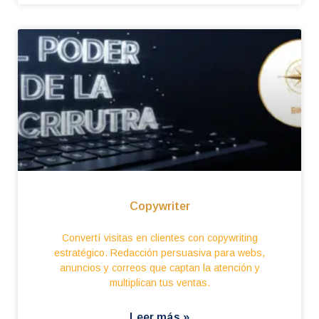
Copywriter
Convertí visitas en clientes con copywriting
estratégico. Redacción persuasiva para webs,
anuncios y correos que captan la atención y
multiplican tus ventas.
Leer más »