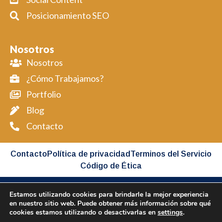
Posicionamiento SEO
Nosotros
Nosotros
¿Cómo Trabajamos?
Portfolio
Blog
Contacto
Contacto
Política de privacidad
Terminos del Servicio
Código de Ética
Estamos utilizando cookies para brindarle la mejor experiencia
Copyright BIMAP © 2026 All Rights Reserved
en nuestro sitio web. Puede obtener más información sobre qué
cookies estamos utilizando o desactivarlas en
settings
.