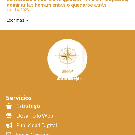
dominar las herramientas o quedarse atrás
abril 14, 2026
Leer más »
BIMAP
Hacelo Simple
Servicios
Estrategia
Desarrollo Web
Publicidad Digital
Social Content