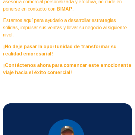
asesoría comercial personalizada y efectiva, no dude en
ponerse en contacto con
BIMAP
.
Estamos aquí para ayudarlo a desarrollar estrategias
sólidas, impulsar sus ventas y llevar su negocio al siguiente
nivel.
¡No deje pasar la oportunidad de transformar su
realidad empresarial!
¡Contáctenos ahora para comenzar este emocionante
viaje hacia el éxito comercial!