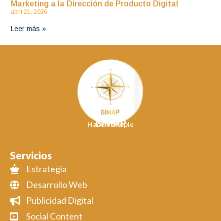
Marketing a la Dirección de Producto Digital
abril 21, 2026
Leer más »
BIMAP
Hacelo Simple
Servicios
Estrategia
Desarrollo Web
Publicidad Digital
Social Content