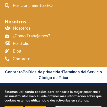
Posicionamiento SEO
Nosotros
Nosotros
¿Cómo Trabajamos?
Portfolio
Blog
Contacto
Contacto
Política de privacidad
Terminos del Servicio
Código de Ética
Estamos utilizando cookies para brindarle la mejor experiencia
Copyright BIMAP © 2026 All Rights Reserved
en nuestro sitio web. Puede obtener más información sobre qué
cookies estamos utilizando o desactivarlas en
settings
.
Desarollado por BIMAP