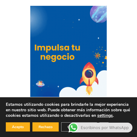
Estamos utilizando cookies para brindarle la mejor experiencia
en nuestro sitio web. Puede obtener más información sobre qué
Últimas Publicaciones
cookies estamos utilizando o desactivarlas en
settings
.
Cerrar el banner
Acepto
Rechazo
Configuración
Escribinos por WhatsApp