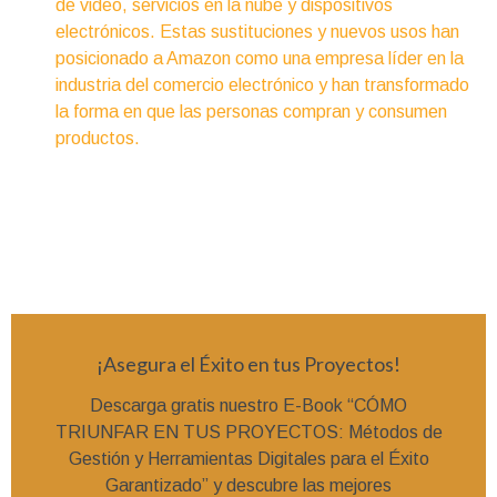
de video, servicios en la nube y dispositivos
electrónicos. Estas sustituciones y nuevos usos han
posicionado a Amazon como una empresa líder en la
industria del comercio electrónico y han transformado
la forma en que las personas compran y consumen
productos.
¡Asegura el Éxito en tus Proyectos!
Descarga gratis nuestro E-Book “CÓMO
TRIUNFAR EN TUS PROYECTOS: Métodos de
Gestión y Herramientas Digitales para el Éxito
Garantizado” y descubre las mejores