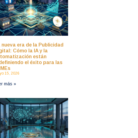
 nueva era de la Publicidad
gital: Cómo la IA y la
tomatización están
definiendo el éxito para las
yMEs
o 15, 2026
er más »