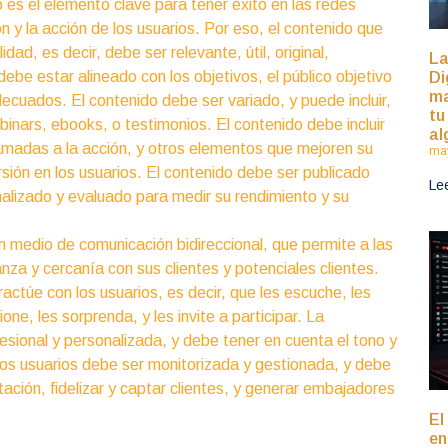
 es el elemento clave para tener éxito en las redes
ón y la acción de los usuarios. Por eso, el contenido que
dad, es decir, debe ser relevante, útil, original,
La
debe estar alineado con los objetivos, el público objetivo
Di
ma
adecuados. El contenido debe ser variado, y puede incluir,
tu
binars, ebooks, o testimonios. El contenido debe incluir
al
llamadas a la acción, y otros elementos que mejoren su
may
ión en los usuarios. El contenido debe ser publicado
Le
nalizado y evaluado para medir su rendimiento y su
un medio de comunicación bidireccional, que permite a las
anza y cercanía con sus clientes y potenciales clientes.
ractúe con los usuarios, es decir, que les escuche, les
one, les sorprenda, y les invite a participar. La
fesional y personalizada, y debe tener en cuenta el tono y
on los usuarios debe ser monitorizada y gestionada, y debe
ción, fidelizar y captar clientes, y generar embajadores
El
en