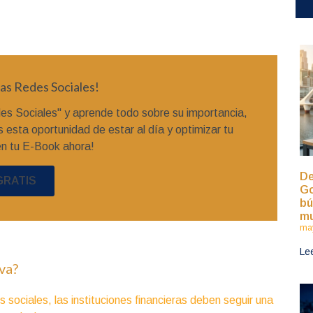
as Redes Sociales!
es Sociales" y aprende todo sobre su importancia,
 esta oportunidad de estar al día y optimizar tu
én tu E-Book ahora!
De
GRATIS
Go
bú
mu
may
Le
va?
 sociales, las instituciones financieras deben seguir una