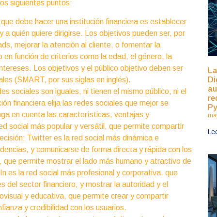
os siguientes puntos:
 que debe hacer una institución financiera es establecer
y a quién quiere dirigirse. Los objetivos pueden ser, por
s, mejorar la atención al cliente, o fomentar la
o en función de criterios como la edad, el género, la
intereses. Los objetivos y el público objetivo deben ser
La
les (SMART, por sus siglas en inglés).
Di
au
des sociales son iguales, ni tienen el mismo público, ni el
re
ón financiera elija las redes sociales que mejor se
P
nga en cuenta las características, ventajas y
may
d social más popular y versátil, que permite compartir
Le
cisión; Twitter es la red social más dinámica e
endencias, y comunicarse de forma directa y rápida con los
va, que permite mostrar el lado más humano y atractivo de
n es la red social más profesional y corporativa, que
 del sector financiero, y mostrar la autoridad y el
ovisual y educativa, que permite crear y compartir
fianza y credibilidad con los usuarios.