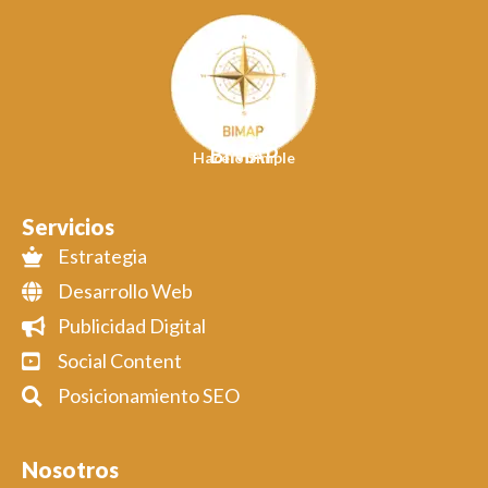
BIMAP
Hacelo Simple
Servicios
Estrategia
Desarrollo Web
Publicidad Digital
Social Content
Posicionamiento SEO
Nosotros