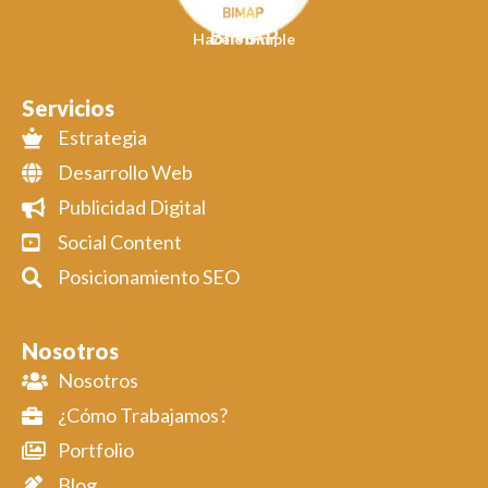
BIMAP
Hacelo Simple
Servicios
Estrategia
Desarrollo Web
Publicidad Digital
Social Content
Posicionamiento SEO
Nosotros
Nosotros
¿Cómo Trabajamos?
Portfolio
Blog