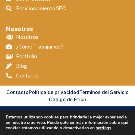
Posicionamiento SEO
Nosotros
Nosotros
¿Cómo Trabajamos?
Portfolio
Blog
Contacto
Contacto
Política de privacidad
Terminos del Servicio
Código de Ética
Estamos utilizando cookies para brindarle la mejor experiencia
Copyright BIMAP © 2026 All Rights Reserved
en nuestro sitio web. Puede obtener más información sobre qué
cookies estamos utilizando o desactivarlas en
settings
.