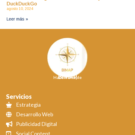
DuckDuckGo
agosto 10, 2024
Leer más »
BIMAP
Hacelo Simple
Servicios
Estrategia
Desarrollo Web
Publicidad Digital
Social Content