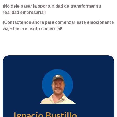
¡No deje pasar la oportunidad de transformar su
realidad empresarial!
¡Contáctenos ahora para comenzar este emocionante
viaje hacia el éxito comercial!
Ignacio Bustillo