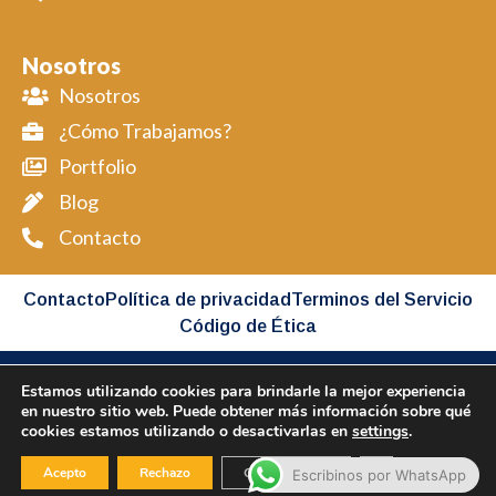
Nosotros
Nosotros
¿Cómo Trabajamos?
Portfolio
Blog
Contacto
Contacto
Política de privacidad
Terminos del Servicio
Código de Ética
Estamos utilizando cookies para brindarle la mejor experiencia
Copyright BIMAP © 2026 All Rights Reserved
en nuestro sitio web. Puede obtener más información sobre qué
cookies estamos utilizando o desactivarlas en
settings
.
Desarollado por BIMAP
Cerrar el banner
Acepto
Rechazo
Configuración
Escribinos por WhatsApp