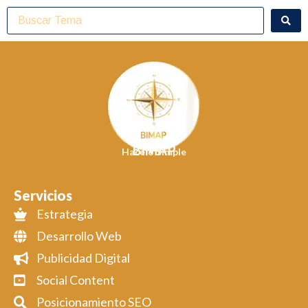
BIMAP
Hacelo Simple
Servicios
Estrategia
Desarrollo Web
Publicidad Digital
Social Content
Posicionamiento SEO