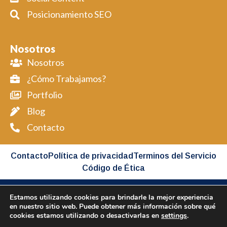
Posicionamiento SEO
Nosotros
Nosotros
¿Cómo Trabajamos?
Portfolio
Blog
Contacto
Contacto
Política de privacidad
Terminos del Servicio
Código de Ética
Estamos utilizando cookies para brindarle la mejor experiencia
Copyright BIMAP © 2026 All Rights Reserved
en nuestro sitio web. Puede obtener más información sobre qué
cookies estamos utilizando o desactivarlas en
settings
.