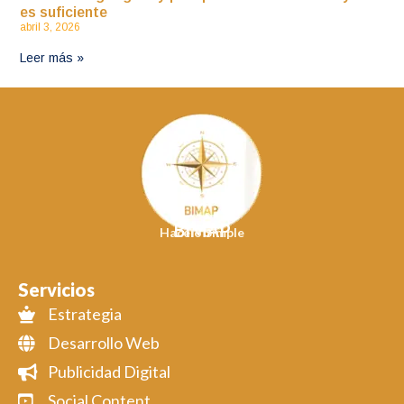
es suficiente
abril 3, 2026
Leer más »
BIMAP
Hacelo Simple
Servicios
Estrategia
Desarrollo Web
Publicidad Digital
Social Content