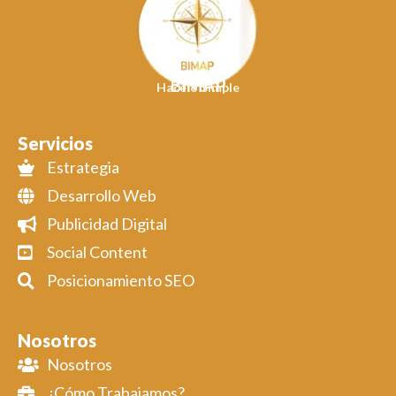
BIMAP
Hacelo Simple
Servicios
Estrategia
Desarrollo Web
Publicidad Digital
Social Content
Posicionamiento SEO
Nosotros
Nosotros
¿Cómo Trabajamos?