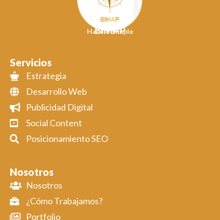
BIMAP
Hacelo Simple
Servicios
Estrategia
Desarrollo Web
Publicidad Digital
Social Content
Posicionamiento SEO
Nosotros
Nosotros
¿Cómo Trabajamos?
Portfolio