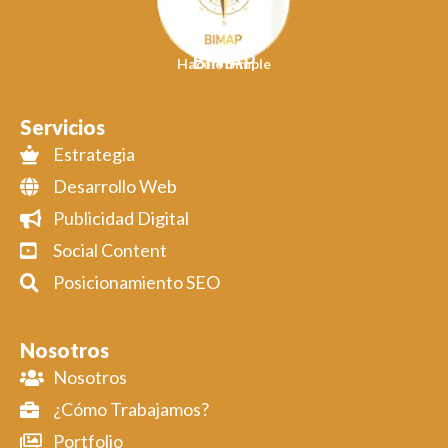
BIMAP
Hacelo Simple
Servicios
Estrategia
Desarrollo Web
Publicidad Digital
Social Content
Posicionamiento SEO
Nosotros
Nosotros
¿Cómo Trabajamos?
Portfolio