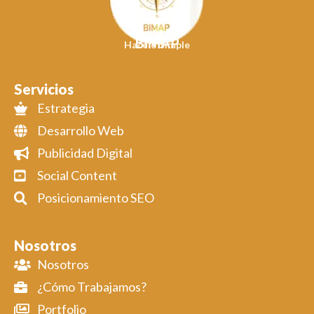
BIMAP
Hacelo Simple
Servicios
Estrategia
Desarrollo Web
Publicidad Digital
Social Content
Posicionamiento SEO
Nosotros
Nosotros
¿Cómo Trabajamos?
Portfolio