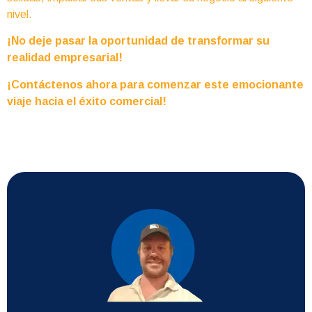
nivel.
¡No deje pasar la oportunidad de transformar su
realidad empresarial!
¡Contáctenos ahora para comenzar este emocionante
viaje hacia el éxito comercial!