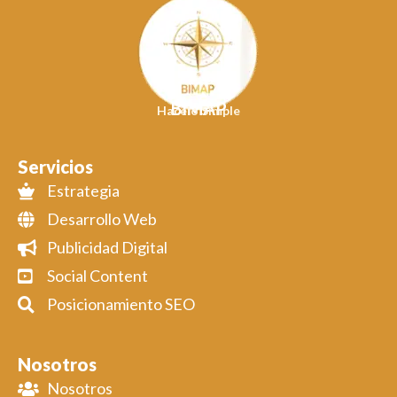
BIMAP
Hacelo Simple
Servicios
Estrategia
Desarrollo Web
Publicidad Digital
Social Content
Posicionamiento SEO
Nosotros
Nosotros