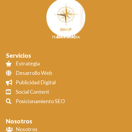
BIMAP
Hacelo Simple
Servicios
Estrategia
Desarrollo Web
Publicidad Digital
Social Content
Posicionamiento SEO
Nosotros
Nosotros