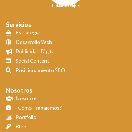
BIMAP
Hacelo Simple
Servicios
Estrategia
Desarrollo Web
Publicidad Digital
Social Content
Posicionamiento SEO
Nosotros
Nosotros
¿Cómo Trabajamos?
Portfolio
Blog