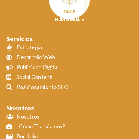
BIMAP
Hacelo Simple
Servicios
Estrategia
Desarrollo Web
Publicidad Digital
Social Content
Posicionamiento SEO
Nosotros
Nosotros
¿Cómo Trabajamos?
Portfolio