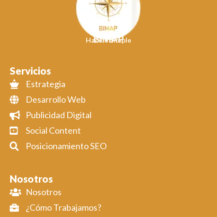
BIMAP
Hacelo Simple
Servicios
Estrategia
Desarrollo Web
Publicidad Digital
Social Content
Posicionamiento SEO
Nosotros
Nosotros
¿Cómo Trabajamos?