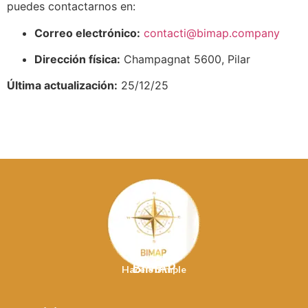
puedes contactarnos en:
Correo electrónico:
contacti@bimap.company
Dirección física:
Champagnat 5600, Pilar
Última actualización:
25/12/25
BIMAP
Hacelo Simple