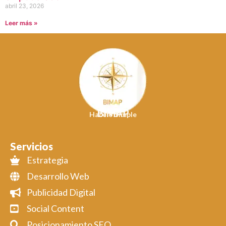
abril 23, 2026
Leer más »
BIMAP
Hacelo Simple
Servicios
Estrategia
Desarrollo Web
Publicidad Digital
Social Content
Posicionamiento SEO