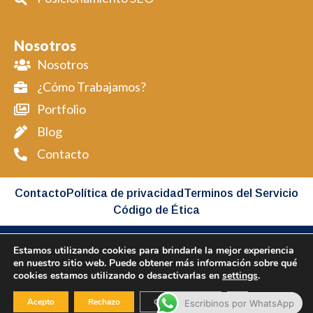
Nosotros
Nosotros
¿Cómo Trabajamos?
Portfolio
Blog
Contacto
Contacto
Política de privacidad
Terminos del Servicio
Código de Ética
Estamos utilizando cookies para brindarle la mejor experiencia
Copyright BIMAP © 2026 All Rights Reserved
en nuestro sitio web. Puede obtener más información sobre qué
cookies estamos utilizando o desactivarlas en
settings
.
Desarollado por BIMAP
Cerrar el banner
Acepto
Rechazo
Configuración
Escribinos por WhatsApp