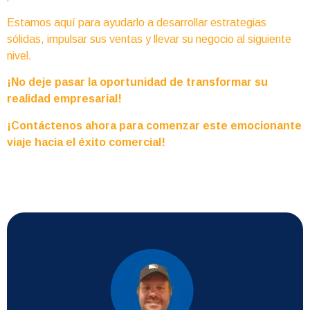
Estamos aquí para ayudarlo a desarrollar estrategias
sólidas, impulsar sus ventas y llevar su negocio al siguiente
nivel.
¡No deje pasar la oportunidad de transformar su
realidad empresarial!
¡Contáctenos ahora para comenzar este emocionante
viaje hacia el éxito comercial!