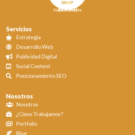
BIMAP
Hacelo Simple
Servicios
Estrategia
Desarrollo Web
Publicidad Digital
Social Content
Posicionamiento SEO
Nosotros
Nosotros
¿Cómo Trabajamos?
Portfolio
Blog