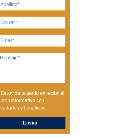
Estoy de acuerdo en recibir el
letín informativo con
vedades y beneficios.
Enviar