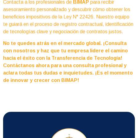
Contacta a los profesionales de
BIMAP
para recibir
asesoramiento personalizado y descubrir cómo obtener los
beneficios impositivos de la Ley N° 22426. Nuestro equipo
te guiará en el proceso de registro contractual, identificación
de tecnologías clave y negociación de contratos justos.
No te quedes atrás en el mercado global. ¡Consulta
con nosotros y haz que tu empresa lidere el camino
hacia el éxito con la Transferencia de Tecnología!
Contáctanos ahora para una consulta profesional y
aclara todas tus dudas e inquietudes. ¡Es el momento
de innovar y crecer con BIMAP!