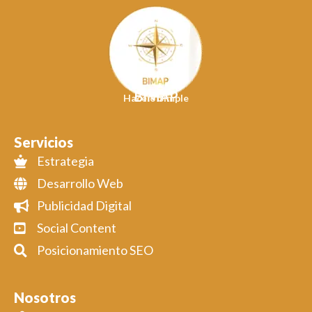
BIMAP
Hacelo Simple
Servicios
Estrategia
Desarrollo Web
Publicidad Digital
Social Content
Posicionamiento SEO
Nosotros