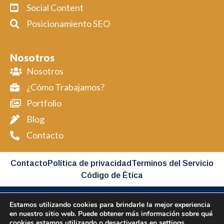
Social Content
Posicionamiento SEO
Nosotros
Nosotros
¿Cómo Trabajamos?
Portfolio
Blog
Contacto
Contacto
Política de privacidad
Terminos del Servicio
Código de Ética
Estamos utilizando cookies para brindarle la mejor experiencia
Copyright BIMAP © 2026 All Rights Reserved
en nuestro sitio web. Puede obtener más información sobre qué
cookies estamos utilizando o desactivarlas en
settings
.