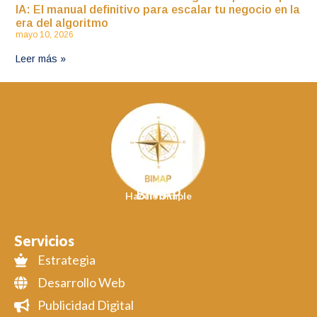
IA: El manual definitivo para escalar tu negocio en la
era del algoritmo
mayo 10, 2026
Leer más »
BIMAP
Hacelo Simple
Servicios
Estrategia
Desarrollo Web
Publicidad Digital