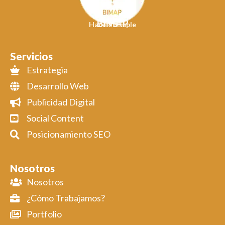
BIMAP
Hacelo Simple
Servicios
Estrategia
Desarrollo Web
Publicidad Digital
Social Content
Posicionamiento SEO
Nosotros
Nosotros
¿Cómo Trabajamos?
Portfolio