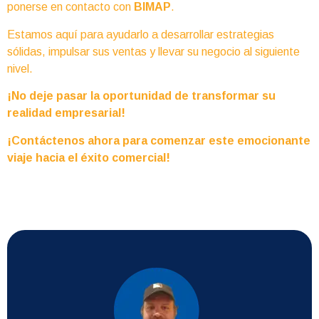
ponerse en contacto con
BIMAP
.
Estamos aquí para ayudarlo a desarrollar estrategias
sólidas, impulsar sus ventas y llevar su negocio al siguiente
nivel.
¡No deje pasar la oportunidad de transformar su
realidad empresarial!
¡Contáctenos ahora para comenzar este emocionante
viaje hacia el éxito comercial!