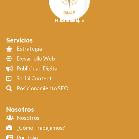
BIMAP
Hacelo Simple
Servicios
Estrategia
Desarrollo Web
Publicidad Digital
Social Content
Posicionamiento SEO
Nosotros
Nosotros
¿Cómo Trabajamos?
Portfolio