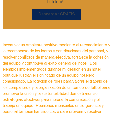
hotelero! ¡
Descargar GRATIS
Incentivar un ambiente positivo mediante el reconocimiento y
la recompensa de los logros y contribuciones del personal, y
resolver conflictos de manera efectiva, fortalece la cohesión
del equipo y contribuye al éxito general del hotel. Dos
ejemplos implementados durante mi gestión en un hotel
boutique ilustran el significado de un equipo hotelero
cohesionado. La rotación de roles para valorar el trabajo de
los compañeros y la organización de un torneo de fútbol para
promover la unión y la sustentabilidad demostraron ser
estrategias efectivas para mejorar la comunicación y el
trabajo en equipo. Reuniones mensuales entre gerencia y
personal también han sido clave para prevenir y resolver