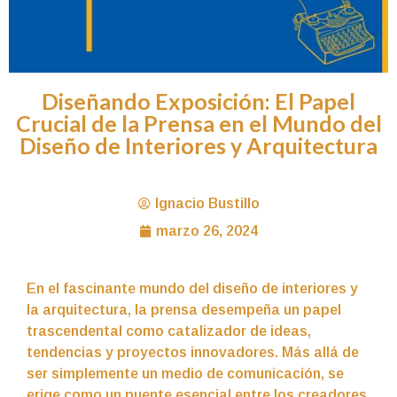
Diseñando Exposición: El Papel
Crucial de la Prensa en el Mundo del
Diseño de Interiores y Arquitectura
Ignacio Bustillo
marzo 26, 2024
En el fascinante mundo del diseño de interiores y
la arquitectura, la prensa desempeña un papel
trascendental como catalizador de ideas,
tendencias y proyectos innovadores. Más allá de
ser simplemente un medio de comunicación, se
erige como un puente esencial entre los creadores