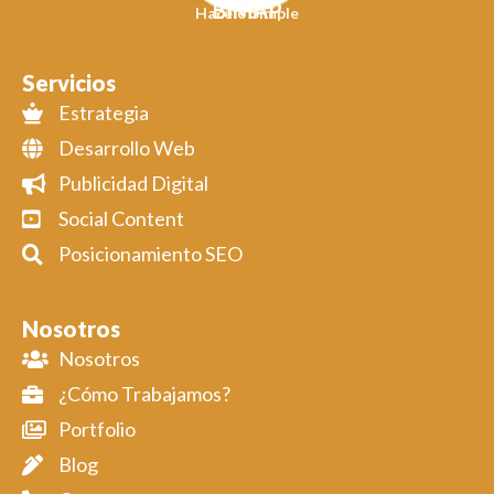
BIMAP
Hacelo Simple
Servicios
Estrategia
Desarrollo Web
Publicidad Digital
Social Content
Posicionamiento SEO
Nosotros
Nosotros
¿Cómo Trabajamos?
Portfolio
Blog