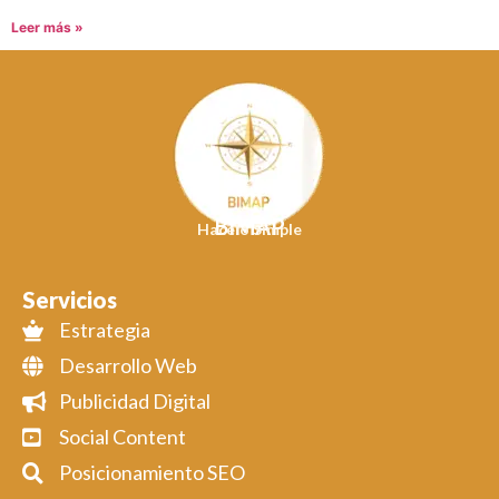
Leer más »
BIMAP
Hacelo Simple
Servicios
Estrategia
Desarrollo Web
Publicidad Digital
Social Content
Posicionamiento SEO