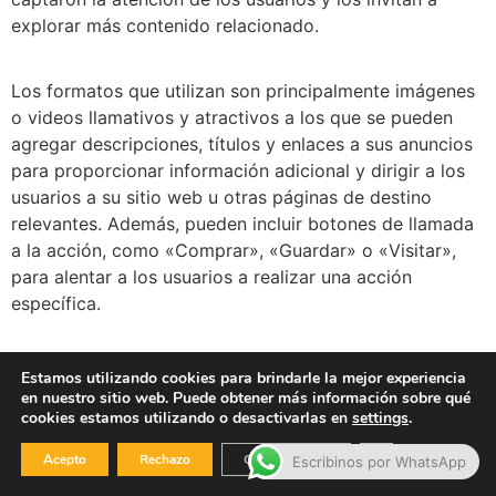
explorar más contenido relacionado.
Los formatos que utilizan son principalmente imágenes
o videos llamativos y atractivos a los que se pueden
agregar descripciones, títulos y enlaces a sus anuncios
para proporcionar información adicional y dirigir a los
usuarios a su sitio web u otras páginas de destino
relevantes. Además, pueden incluir botones de llamada
a la acción, como «Comprar», «Guardar» o «Visitar»,
para alentar a los usuarios a realizar una acción
específica.
Los anunciantes también pueden aprovechar la función
Estamos utilizando cookies para brindarle la mejor experiencia
de pines guardados para aumentar la visibilidad y el
en nuestro sitio web. Puede obtener más información sobre qué
cookies estamos utilizando o desactivarlas en
settings
.
alcance de sus anuncios, permitiendo que los usuarios
guarden y compartan el contenido publicitario en sus
Cerrar el banner
Acepto
Rechazo
Configuración
Escribinos por WhatsApp
propios tableros.