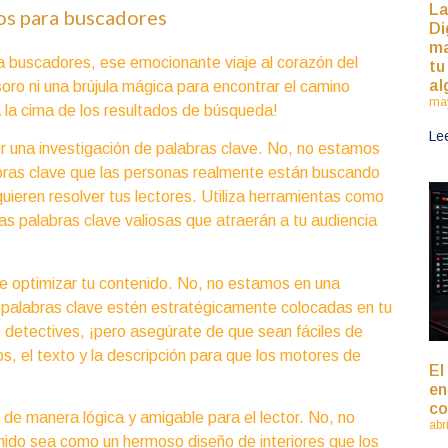
La
os para buscadores
Di
ma
a buscadores, ese emocionante viaje al corazón del
tu
al
ro ni una brújula mágica para encontrar el camino
may
a la cima de los resultados de búsqueda!
Le
er una investigación de palabras clave. No, no estamos
abras clave que las personas realmente están buscando
quieren resolver tus lectores. Utiliza herramientas como
as palabras clave valiosas que atraerán a tu audiencia
e optimizar tu contenido. No, no estamos en una
palabras clave estén estratégicamente colocadas en tu
 detectives, ¡pero asegúrate de que sean fáciles de
os, el texto y la descripción para que los motores de
El
en
co
 de manera lógica y amigable para el lector. No, no
abr
ido sea como un hermoso diseño de interiores que los