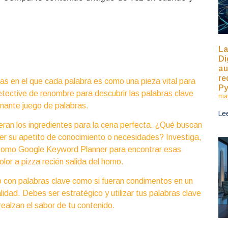
La
Di
au
re
s en el que cada palabra es como una pieza vital para
P
detective de renombre para descubrir las palabras clave
may
nante juego de palabras.
Le
ueran los ingredientes para la cena perfecta. ¿Qué buscan
cer su apetito de conocimiento o necesidades? Investiga,
s como Google Keyword Planner para encontrar esas
lor a pizza recién salida del horno.
 con palabras clave como si fueran condimentos en un
idad. Debes ser estratégico y utilizar tus palabras clave
ealzan el sabor de tu contenido.