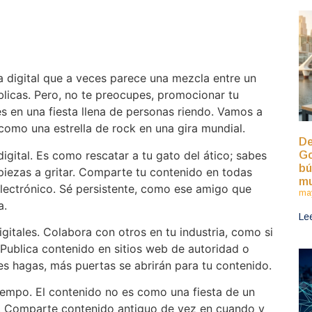
a digital que a veces parece una mezcla entre un
licas. Pero, no te preocupes, promocionar tu
 en una fiesta llena de personas riendo. Vamos a
 como una estrella de rock en una gira mundial.
De
igital. Es como rescatar a tu gato del ático; sabes
Go
bú
piezas a gritar. Comparte tu contenido en todas
mu
 electrónico. Sé persistente, como ese amigo que
may
a.
Le
gitales. Colabora con otros en tu industria, como si
Publica contenido en sitios web de autoridad o
s hagas, más puertas se abrirán para tu contenido.
iempo. El contenido no es como una fiesta de un
o. Comparte contenido antiguo de vez en cuando y