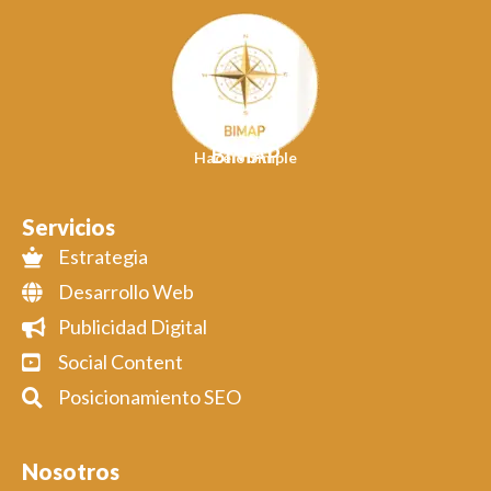
BIMAP
Hacelo Simple
Servicios
Estrategia
Desarrollo Web
Publicidad Digital
Social Content
Posicionamiento SEO
Nosotros