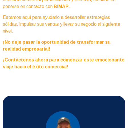
ponerse en contacto con
BIMAP
.
Estamos aquí para ayudarlo a desarrollar estrategias
sólidas, impulsar sus ventas y llevar su negocio al siguiente
nivel.
¡No deje pasar la oportunidad de transformar su
realidad empresarial!
¡Contáctenos ahora para comenzar este emocionante
viaje hacia el éxito comercial!