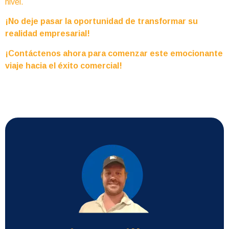
nivel.
¡No deje pasar la oportunidad de transformar su
realidad empresarial!
¡Contáctenos ahora para comenzar este emocionante
viaje hacia el éxito comercial!