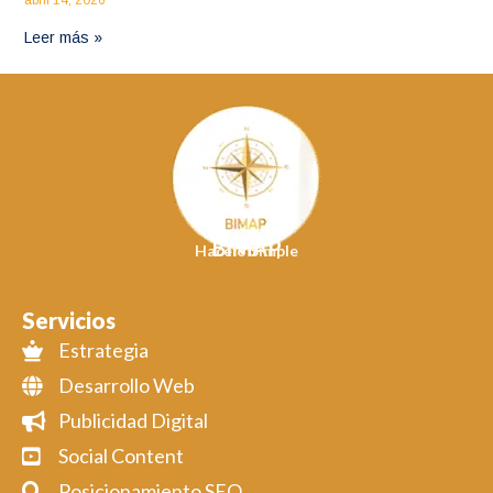
Leer más »
BIMAP
Hacelo Simple
Servicios
Estrategia
Desarrollo Web
Publicidad Digital
Social Content
Posicionamiento SEO