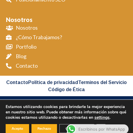
Nosotros
Nosotros
¿Cómo Trabajamos?
Portfolio
Blog
Contacto
Contacto
Política de privacidad
Terminos del Servicio
Código de Ética
Estamos utilizando cookies para brindarle la mejor experiencia
Copyright BIMAP © 2026 All Rights Reserved
en nuestro sitio web. Puede obtener más información sobre qué
cookies estamos utilizando o desactivarlas en
settings
.
Desarollado por BIMAP
Cerrar el banner
Acepto
Rechazo
Configuración
Escribinos por WhatsApp