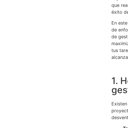
que rea
éxito d
En este
de enfo
de gest
maximiz
tus tar
alcanza
1. 
ges
Existen
proyect
desvent