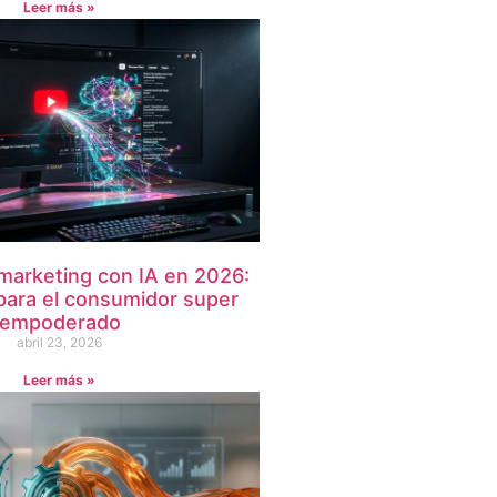
Leer más »
 marketing con IA en 2026:
 para el consumidor super
empoderado
abril 23, 2026
Leer más »