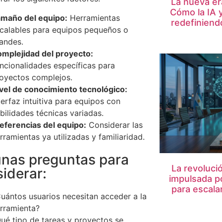
La nueva era
Cómo la IA 
maño del equipo:
Herramientas
redefiniend
calables para equipos pequeños o
andes.
mplejidad del proyecto:
ncionalidades específicas para
oyectos complejos.
vel de conocimiento tecnológico:
terfaz intuitiva para equipos con
bilidades técnicas variadas.
eferencias del equipo:
Considerar las
rramientas ya utilizadas y familiaridad.
nas preguntas para
La revolució
iderar:
impulsada po
para escalar
uántos usuarios necesitan acceder a la
rramienta?
ué tipo de tareas y proyectos se