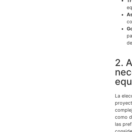
Tr
eq
As
co
Go
pa
de
2. 
nec
equ
La elec
proyec
complej
como de
las pre
conside