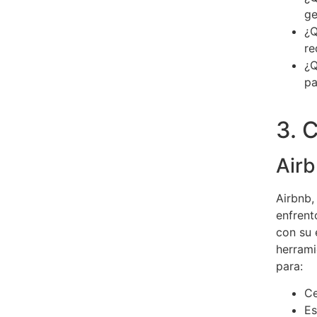
ge
¿Q
re
¿Q
pa
3. 
Air
Airbnb,
enfrent
con su 
herrami
para:
Ce
Es