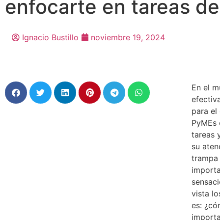
enfocarte en tareas de
Ignacio Bustillo
noviembre 19, 2024
En el m
efectiv
para el
PyMEs e
tareas 
su aten
trampa 
importa
sensaci
vista l
es: ¿có
importa