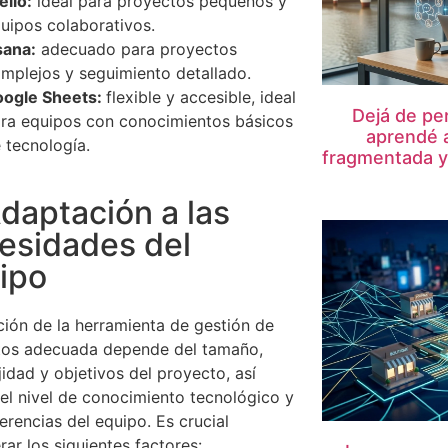
ello:
ideal para proyectos pequeños y
uipos colaborativos.
ana:
adecuado para proyectos
mplejos y seguimiento detallado.
ogle Sheets:
flexible y accesible, ideal
Dejá de pe
ra equipos con conocimientos básicos
aprendé 
 tecnología.
fragmentada y m
Adaptación a las
esidades del
ipo
ción de la herramienta de gestión de
tos adecuada depende del tamaño,
idad y objetivos del proyecto, así
l nivel de conocimiento tecnológico y
ferencias del equipo. Es crucial
rar los siguientes factores: