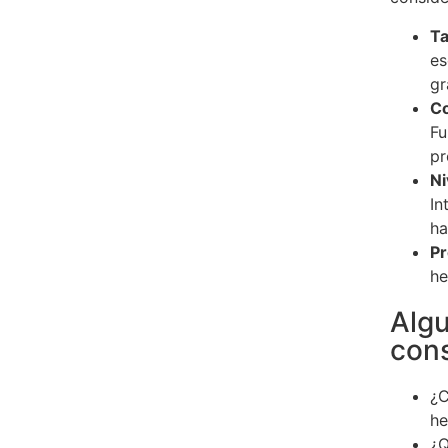
Ta
es
gr
Co
Fu
pr
Ni
In
ha
Pr
he
Algu
cons
¿C
he
¿Q