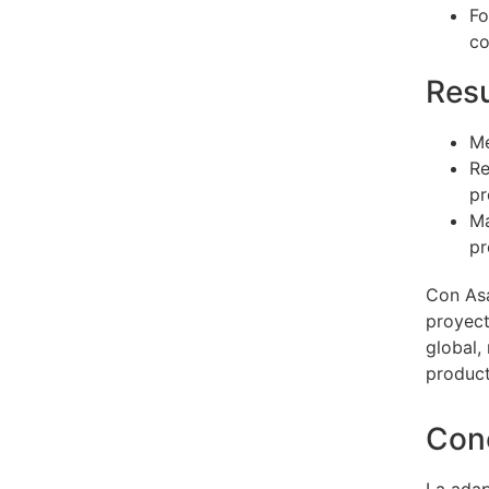
Fo
co
Resu
Me
Re
pr
Ma
pr
Con Asa
proyect
global,
product
Con