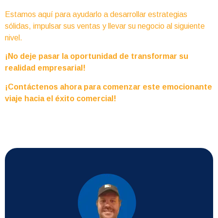
Estamos aquí para ayudarlo a desarrollar estrategias
sólidas, impulsar sus ventas y llevar su negocio al siguiente
nivel.
¡No deje pasar la oportunidad de transformar su
realidad empresarial!
¡Contáctenos ahora para comenzar este emocionante
viaje hacia el éxito comercial!