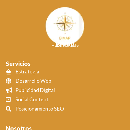
BIMAP
Hacelo Simple
Servicios
Estrategia
Desarrollo Web
Publicidad Digital
Social Content
Posicionamiento SEO
Nosotros