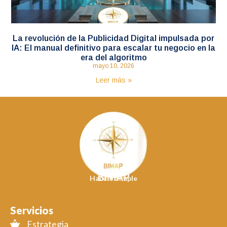
La revolución de la Publicidad Digital impulsada por
IA: El manual definitivo para escalar tu negocio en la
era del algoritmo
mayo 10, 2026
Leer más »
BIMAP
Hacelo Simple
Servicios
Estrategia