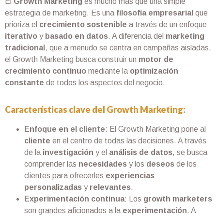
El
Growth Marketing
es mucho más que una simple
estrategia de marketing. Es una
filosofía empresarial
que
prioriza el
crecimiento sostenible
a través de un enfoque
iterativo
y
basado en datos
. A diferencia del
marketing
tradicional
, que a menudo se centra en campañas aisladas,
el Growth Marketing busca construir un
motor de
crecimiento continuo
mediante la
optimización
constante
de todos los aspectos del negocio.
Características clave del Growth Marketing:
Enfoque en el cliente
: El Growth Marketing pone al
cliente
en el centro de todas las decisiones. A través
de la
investigación
y el
análisis de datos
, se busca
comprender las
necesidades
y los
deseos
de los
clientes para ofrecerles
experiencias
personalizadas
y
relevantes
.
Experimentación continua
: Los
growth marketers
son grandes aficionados a la
experimentación
. A