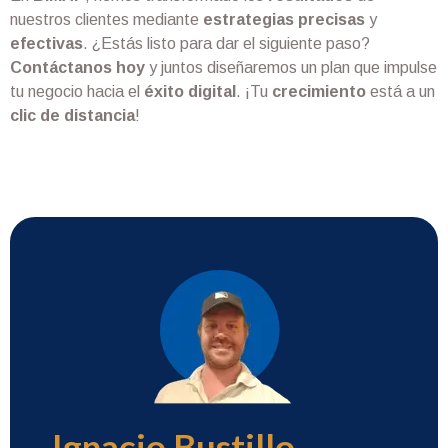
nuestros clientes mediante
estrategias precisas
y
efectivas
. ¿Estás listo para dar el siguiente paso?
Contáctanos hoy
y juntos diseñaremos un plan que impulse
tu negocio hacia el
éxito digital
. ¡Tu
crecimiento
está a un
clic de distancia
!
Ignacio Bustillo