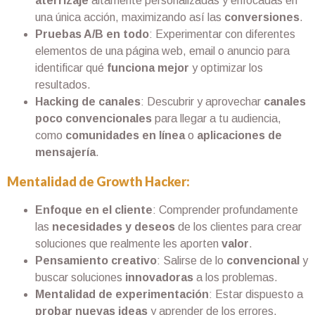
aterrizaje
altamente personalizadas y enfocadas en
una única acción, maximizando así las
conversiones
.
Pruebas A/B en todo
: Experimentar con diferentes
elementos de una página web, email o anuncio para
identificar qué
funciona mejor
y optimizar los
resultados.
Hacking de canales
: Descubrir y aprovechar
canales
poco convencionales
para llegar a tu audiencia,
como
comunidades en línea
o
aplicaciones de
mensajería
.
Mentalidad de Growth Hacker:
Enfoque en el cliente
: Comprender profundamente
las
necesidades y deseos
de los clientes para crear
soluciones que realmente les aporten
valor
.
Pensamiento creativo
: Salirse de lo
convencional
y
buscar soluciones
innovadoras
a los problemas.
Mentalidad de experimentación
: Estar dispuesto a
probar nuevas ideas
y aprender de los errores.