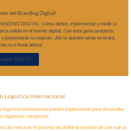
der del Branding Digital!
NDING DIGITAL: Cómo definir, implementar y medir tu
arca sólida en el mundo digital. Con esta guía completa,
 y potenciarás tu negocio. ¡No te quedes atrás en la era
Obtén tu e-book ahora!
argar GRATIS
n Logística Internacional
 logística internacional pueden implementar para desarrollar
s siguientes categorías:
to de marca es el proceso de definir la posición de una marca