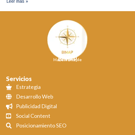
Leer más »
BIMAP
Hacelo Simple
Servicios
Estrategia
Desarrollo Web
Publicidad Digital
Social Content
Posicionamiento SEO